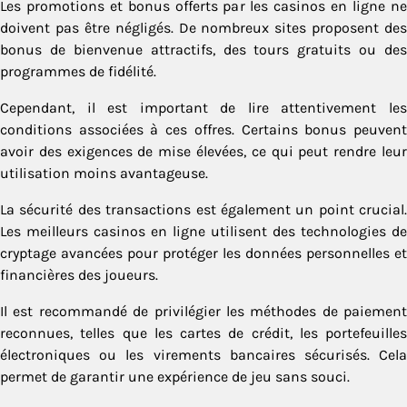
Les promotions et bonus offerts par les casinos en ligne ne
doivent pas être négligés. De nombreux sites proposent des
bonus de bienvenue attractifs, des tours gratuits ou des
programmes de fidélité.
Cependant, il est important de lire attentivement les
conditions associées à ces offres. Certains bonus peuvent
avoir des exigences de mise élevées, ce qui peut rendre leur
utilisation moins avantageuse.
La sécurité des transactions est également un point crucial.
Les meilleurs casinos en ligne utilisent des technologies de
cryptage avancées pour protéger les données personnelles et
financières des joueurs.
Il est recommandé de privilégier les méthodes de paiement
reconnues, telles que les cartes de crédit, les portefeuilles
électroniques ou les virements bancaires sécurisés. Cela
permet de garantir une expérience de jeu sans souci.