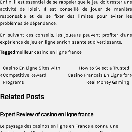
Enfin, il est essentiel de se rappeler que le jeu doit rester une
activité de loisir. Il est conseillé de jouer de manière
responsable et de se fixer des limites pour éviter les
problèmes de dépendance.
En suivant ces conseils, les joueurs peuvent profiter d’une
expérience de jeu en ligne enrichissante et divertissante.
Tagged
meilleur casino en ligne france
Post
Casino En Ligne Sites with
How to Select a Trusted
Competitive Reward
Casino Francais En Ligne for
navigation
Programs
Real Money Gaming
Related Posts
Expert Review of casino en ligne france
Le paysage des casinos en ligne en France a connu une