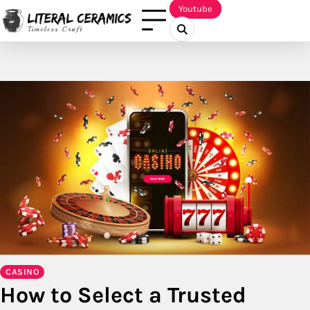
Skip
Youtube
to
content
CASINO
How to Select a Trusted