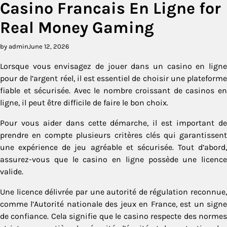
Casino Francais En Ligne for
Real Money Gaming
by admin
June 12, 2026
Lorsque vous envisagez de jouer dans un casino en ligne
pour de l’argent réel, il est essentiel de choisir une plateforme
fiable et sécurisée. Avec le nombre croissant de casinos en
ligne, il peut être difficile de faire le bon choix.
Pour vous aider dans cette démarche, il est important de
prendre en compte plusieurs critères clés qui garantissent
une expérience de jeu agréable et sécurisée. Tout d’abord,
assurez-vous que le casino en ligne possède une licence
valide.
Une licence délivrée par une autorité de régulation reconnue,
comme l’Autorité nationale des jeux en France, est un signe
de confiance. Cela signifie que le casino respecte des normes