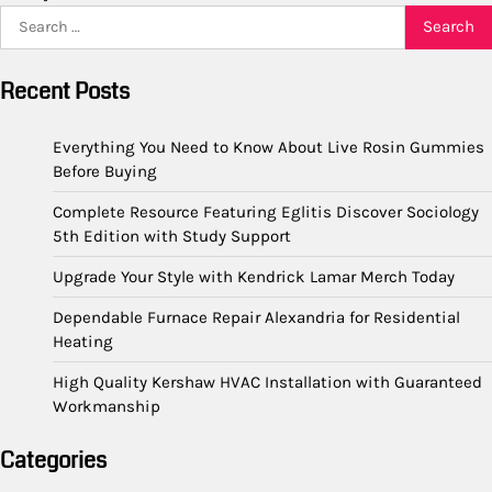
Search
for:
Recent Posts
Everything You Need to Know About Live Rosin Gummies
Before Buying
Complete Resource Featuring Eglitis Discover Sociology
5th Edition with Study Support
Upgrade Your Style with Kendrick Lamar Merch Today
Dependable Furnace Repair Alexandria for Residential
Heating
High Quality Kershaw HVAC Installation with Guaranteed
Workmanship
Categories