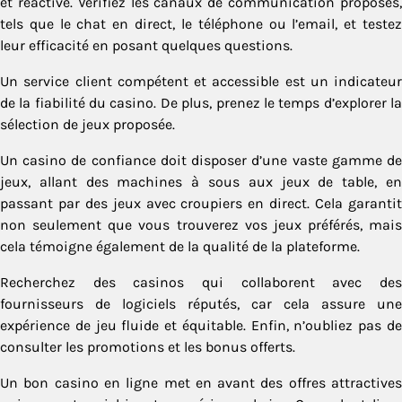
et réactive. Vérifiez les canaux de communication proposés,
tels que le chat en direct, le téléphone ou l’email, et testez
leur efficacité en posant quelques questions.
Un service client compétent et accessible est un indicateur
de la fiabilité du casino. De plus, prenez le temps d’explorer la
sélection de jeux proposée.
Un casino de confiance doit disposer d’une vaste gamme de
jeux, allant des machines à sous aux jeux de table, en
passant par des jeux avec croupiers en direct. Cela garantit
non seulement que vous trouverez vos jeux préférés, mais
cela témoigne également de la qualité de la plateforme.
Recherchez des casinos qui collaborent avec des
fournisseurs de logiciels réputés, car cela assure une
expérience de jeu fluide et équitable. Enfin, n’oubliez pas de
consulter les promotions et les bonus offerts.
Un bon casino en ligne met en avant des offres attractives