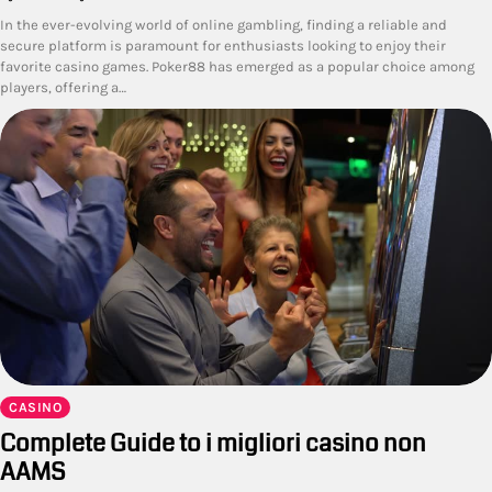
In the ever-evolving world of online gambling, finding a reliable and
secure platform is paramount for enthusiasts looking to enjoy their
favorite casino games. Poker88 has emerged as a popular choice among
players, offering a…
CASINO
Complete Guide to i migliori casino non
AAMS