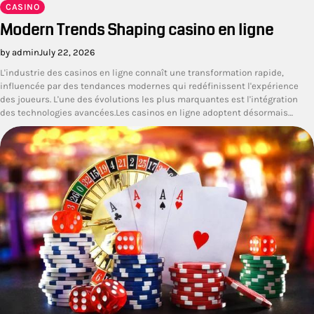
CASINO
Modern Trends Shaping casino en ligne
by admin
July 22, 2026
L'industrie des casinos en ligne connaît une transformation rapide,
influencée par des tendances modernes qui redéfinissent l'expérience
des joueurs. L'une des évolutions les plus marquantes est l'intégration
des technologies avancées.Les casinos en ligne adoptent désormais…