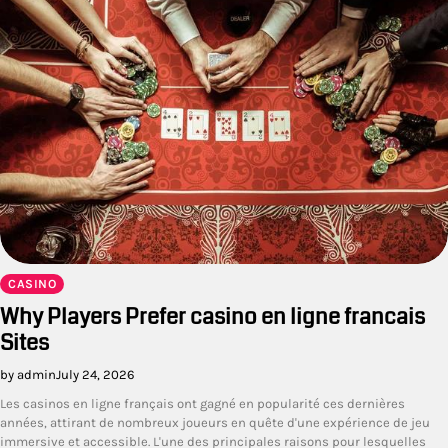
CASINO
Why Players Prefer casino en ligne francais
Sites
by admin
July 24, 2026
Les casinos en ligne français ont gagné en popularité ces dernières
années, attirant de nombreux joueurs en quête d'une expérience de jeu
immersive et accessible. L'une des principales raisons pour lesquelles