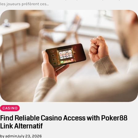
les joueurs préfèrent ces…
CASINO
Find Reliable Casino Access with Poker88
Link Alternatif
by admin
July 23, 2026