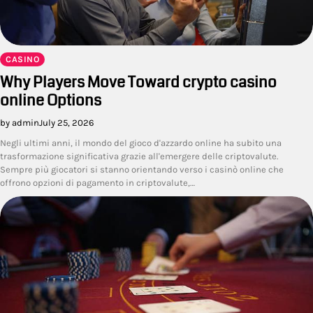
CASINO
Why Players Move Toward crypto casino
online Options
by admin
July 25, 2026
Negli ultimi anni, il mondo del gioco d'azzardo online ha subito una
trasformazione significativa grazie all'emergere delle criptovalute.
Sempre più giocatori si stanno orientando verso i casinò online che
offrono opzioni di pagamento in criptovalute,…