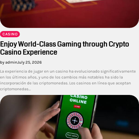
CASINO
Enjoy World-Class Gaming through Crypto
Casino Experience
by admin
July 25, 2026
La experiencia de jugar en un casino ha evolucionado significativamente
en los últimos años, y uno de los cambios más notables ha sido la
incorporación de las criptomonedas. Los casinos en línea que aceptan
criptomonedas…