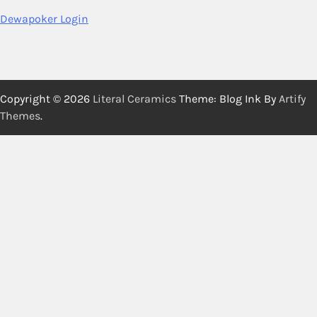
Dewapoker Login
Copyright © 2026
Literal Ceramics
Theme: Blog Ink By
Artify
Themes
.