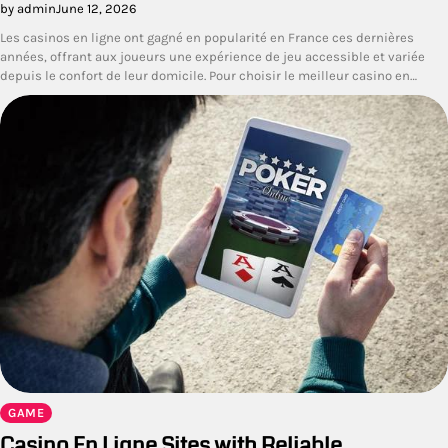
by admin
June 12, 2026
Les casinos en ligne ont gagné en popularité en France ces dernières
années, offrant aux joueurs une expérience de jeu accessible et variée
depuis le confort de leur domicile. Pour choisir le meilleur casino en…
GAME
Casino En Ligne Sites with Reliable