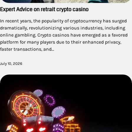
Expert Advice on retrait crypto casino
In recent years, the popularity of cryptocurrency has surged
dramatically, revolutionizing various industries, including
online gambling. Crypto casinos have emerged as a favored
platform for many players due to their enhanced privacy,
faster transactions, and…
July 10, 2026