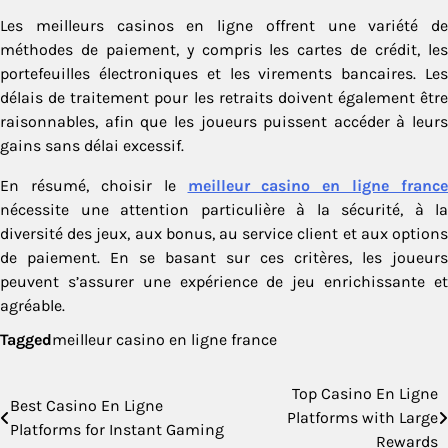
Les meilleurs casinos en ligne offrent une variété de
méthodes de paiement, y compris les cartes de crédit, les
portefeuilles électroniques et les virements bancaires. Les
délais de traitement pour les retraits doivent également être
raisonnables, afin que les joueurs puissent accéder à leurs
gains sans délai excessif.
En résumé, choisir le
meilleur casino en ligne france
nécessite une attention particulière à la sécurité, à la
diversité des jeux, aux bonus, au service client et aux options
de paiement. En se basant sur ces critères, les joueurs
peuvent s’assurer une expérience de jeu enrichissante et
agréable.
Tagged
meilleur casino en ligne france
Post
Top Casino En Ligne
Best Casino En Ligne
Platforms with Large
navigation
Platforms for Instant Gaming
Rewards