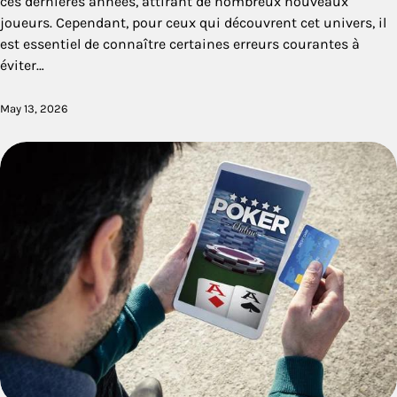
ces dernières années, attirant de nombreux nouveaux
joueurs. Cependant, pour ceux qui découvrent cet univers, il
est essentiel de connaître certaines erreurs courantes à
éviter…
May 13, 2026