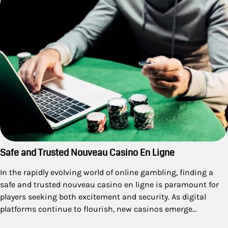
Safe and Trusted Nouveau Casino En Ligne
In the rapidly evolving world of online gambling, finding a
safe and trusted nouveau casino en ligne is paramount for
players seeking both excitement and security. As digital
platforms continue to flourish, new casinos emerge…