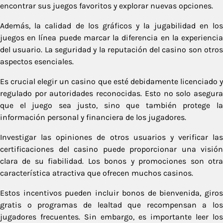
encontrar sus juegos favoritos y explorar nuevas opciones.
Además, la calidad de los gráficos y la jugabilidad en los
juegos en línea puede marcar la diferencia en la experiencia
del usuario. La seguridad y la reputación del casino son otros
aspectos esenciales.
Es crucial elegir un casino que esté debidamente licenciado y
regulado por autoridades reconocidas. Esto no solo asegura
que el juego sea justo, sino que también protege la
información personal y financiera de los jugadores.
Investigar las opiniones de otros usuarios y verificar las
certificaciones del casino puede proporcionar una visión
clara de su fiabilidad. Los bonos y promociones son otra
característica atractiva que ofrecen muchos casinos.
Estos incentivos pueden incluir bonos de bienvenida, giros
gratis o programas de lealtad que recompensan a los
jugadores frecuentes. Sin embargo, es importante leer los