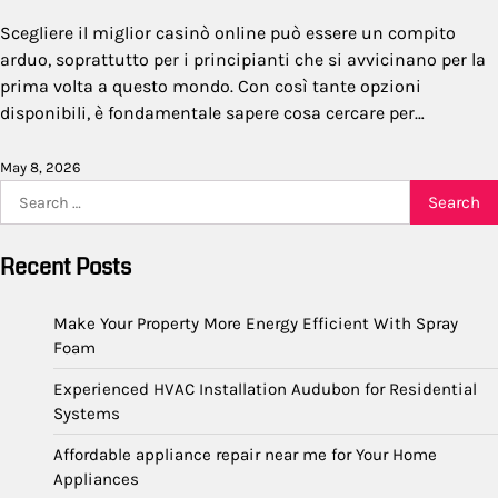
Scegliere il miglior casinò online può essere un compito
arduo, soprattutto per i principianti che si avvicinano per la
prima volta a questo mondo. Con così tante opzioni
disponibili, è fondamentale sapere cosa cercare per…
May 8, 2026
Search
for:
Recent Posts
Make Your Property More Energy Efficient With Spray
Foam
Experienced HVAC Installation Audubon for Residential
Systems
Affordable appliance repair near me for Your Home
Appliances