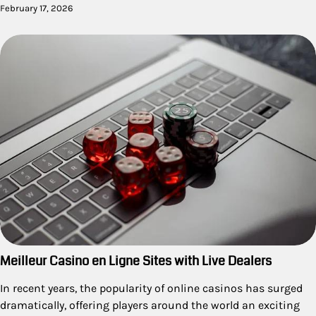
February 17, 2026
Meilleur Casino en Ligne Sites with Live Dealers
In recent years, the popularity of online casinos has surged
dramatically, offering players around the world an exciting