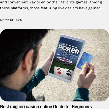
and convenient way to enjoy their favorite games. Among
these platforms, those featuring live dealers have gained…
March 10, 2026
Best migliori casino online Guide for Beginners