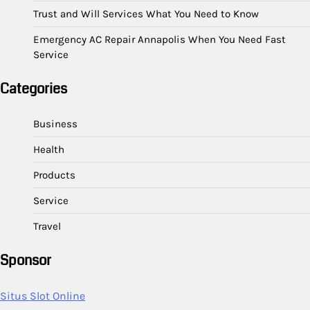
Trust and Will Services What You Need to Know
Emergency AC Repair Annapolis When You Need Fast
Service
Categories
Business
Health
Products
Service
Travel
Sponsor
Situs Slot Online