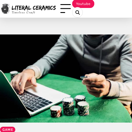
Skip
Youtube
to
content
GAME