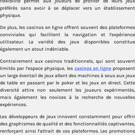
flexibilité permet aux joueurs de profiter de leurs jeux
préférés sans avoir à se déplacer vers un établissement
physique.
De plus, les casinos en ligne offrent souvent des plateformes
conviviales qui facilitent la navigation et l’expérience
utilisateur. La variété des jeux disponibles constitue
également un atout indéniable.
Contrairement aux casinos traditionnels, qui sont souvent
limités par l’espace physique, les
casinos en ligne
proposent
un large éventail de jeux allant des machines à sous aux jeux
de table en passant par le poker et les jeux en direct. Cette
diversité attire non seulement les joueurs expérimentés,
mais également les novices à la recherche de nouvelles
expériences.
Les développeurs de jeux innovent constamment pour offrir
des graphismes de qualité et des fonctionnalités captivantes,
renforçant ainsi l’attrait de ces plateformes. Les promotions