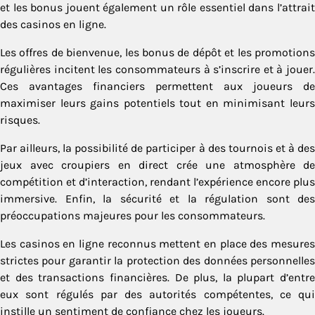
et les bonus jouent également un rôle essentiel dans l’attrait
des casinos en ligne.
Les offres de bienvenue, les bonus de dépôt et les promotions
régulières incitent les consommateurs à s’inscrire et à jouer.
Ces avantages financiers permettent aux joueurs de
maximiser leurs gains potentiels tout en minimisant leurs
risques.
Par ailleurs, la possibilité de participer à des tournois et à des
jeux avec croupiers en direct crée une atmosphère de
compétition et d’interaction, rendant l’expérience encore plus
immersive. Enfin, la sécurité et la régulation sont des
préoccupations majeures pour les consommateurs.
Les casinos en ligne reconnus mettent en place des mesures
strictes pour garantir la protection des données personnelles
et des transactions financières. De plus, la plupart d’entre
eux sont régulés par des autorités compétentes, ce qui
instille un sentiment de confiance chez les joueurs.