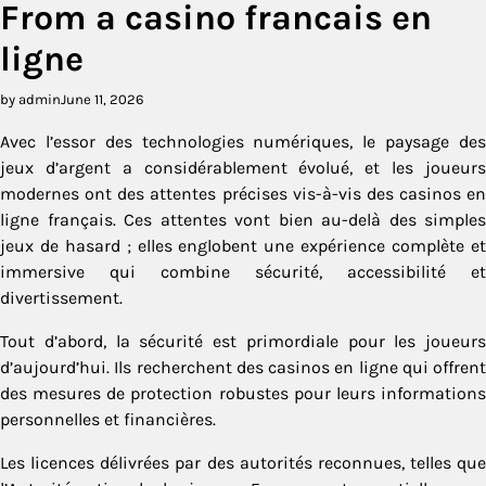
From a casino francais en
ligne
by admin
June 11, 2026
Avec l’essor des technologies numériques, le paysage des
jeux d’argent a considérablement évolué, et les joueurs
modernes ont des attentes précises vis-à-vis des casinos en
ligne français. Ces attentes vont bien au-delà des simples
jeux de hasard ; elles englobent une expérience complète et
immersive qui combine sécurité, accessibilité et
divertissement.
Tout d’abord, la sécurité est primordiale pour les joueurs
d’aujourd’hui. Ils recherchent des casinos en ligne qui offrent
des mesures de protection robustes pour leurs informations
personnelles et financières.
Les licences délivrées par des autorités reconnues, telles que