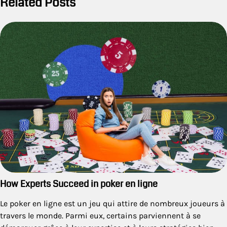
Related Posts
How Experts Succeed in poker en ligne
Le poker en ligne est un jeu qui attire de nombreux joueurs à
travers le monde. Parmi eux, certains parviennent à se