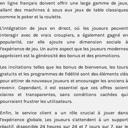
en ligne français doivent offrir une large gamme de jeux,
allant des machines à sous aux jeux de table classiques
comme le poker et la roulette.
L’intégration de jeux en direct, où les joueurs peuvent
interagir avec de vrais croupiers, a également gagné en
popularité, car elle ajoute une dimension sociale à
l’expérience de jeu. Un autre aspect que les joueurs modernes
apprécient est la générosité des bonus et des promotions.
Les incitations telles que les bonus de bienvenue, les tours
gratuits et les programmes de fidélité sont des éléments clés
pour attirer de nouveaux joueurs et encourager les anciens à
revenir. Cependant, il est essentiel que ces offres soient
claires et transparentes, sans conditions cachées qui
pourraient frustrer les utilisateurs.
Enfin, le service client a un rôle crucial à jouer dans
l’expérience globale. Les joueurs s’attendent à un support
réactif, disponible 24 heures sur 24 et 7 jours sur 7, par le