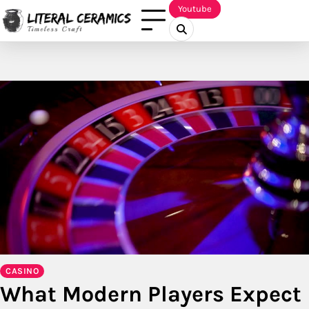
Skip
Youtube
to
content
CASINO
What Modern Players Expect