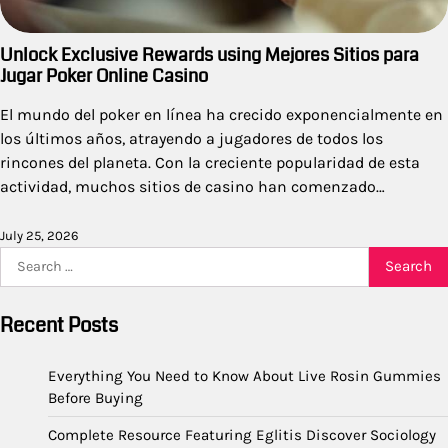
Unlock Exclusive Rewards using Mejores Sitios para
Jugar Poker Online Casino
El mundo del poker en línea ha crecido exponencialmente en
los últimos años, atrayendo a jugadores de todos los
rincones del planeta. Con la creciente popularidad de esta
actividad, muchos sitios de casino han comenzado…
July 25, 2026
Search
for:
Recent Posts
Everything You Need to Know About Live Rosin Gummies
Before Buying
Complete Resource Featuring Eglitis Discover Sociology