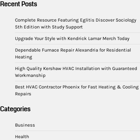
Recent Posts
Complete Resource Featuring Eglitis Discover Sociology
5th Edition with Study Support
Upgrade Your Style with Kendrick Lamar Merch Today
Dependable Furnace Repair Alexandria for Residential
Heating
High Quality Kershaw HVAC Installation with Guaranteed
Workmanship
Best HVAC Contractor Phoenix for Fast Heating & Cooling
Repairs
Categories
Business
Health