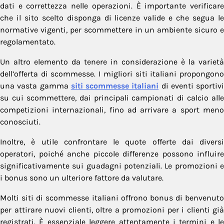
dati e correttezza nelle operazioni. È importante verificare
che il sito scelto disponga di licenze valide e che segua le
normative vigenti, per scommettere in un ambiente sicuro e
regolamentato.
Un altro elemento da tenere in considerazione è la varietà
dell’offerta di scommesse. I migliori siti italiani propongono
una vasta gamma
siti scommesse italiani
di eventi sportivi
su cui scommettere, dai principali campionati di calcio alle
competizioni internazionali, fino ad arrivare a sport meno
conosciuti.
Inoltre, è utile confrontare le quote offerte dai diversi
operatori, poiché anche piccole differenze possono influire
significativamente sui guadagni potenziali. Le promozioni e
i bonus sono un ulteriore fattore da valutare.
Molti siti di scommesse italiani offrono bonus di benvenuto
per attirare nuovi clienti, oltre a promozioni per i clienti già
registrati. È essenziale leggere attentamente i termini e le