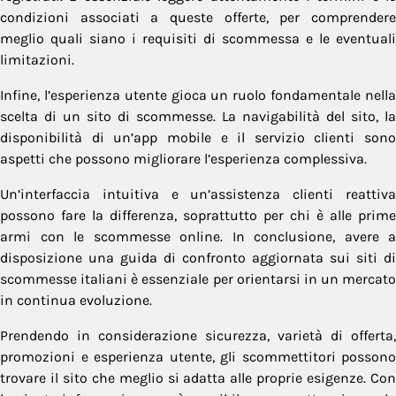
condizioni associati a queste offerte, per comprendere
meglio quali siano i requisiti di scommessa e le eventuali
limitazioni.
Infine, l’esperienza utente gioca un ruolo fondamentale nella
scelta di un sito di scommesse. La navigabilità del sito, la
disponibilità di un’app mobile e il servizio clienti sono
aspetti che possono migliorare l’esperienza complessiva.
Un’interfaccia intuitiva e un’assistenza clienti reattiva
possono fare la differenza, soprattutto per chi è alle prime
armi con le scommesse online. In conclusione, avere a
disposizione una guida di confronto aggiornata sui siti di
scommesse italiani è essenziale per orientarsi in un mercato
in continua evoluzione.
Prendendo in considerazione sicurezza, varietà di offerta,
promozioni e esperienza utente, gli scommettitori possono
trovare il sito che meglio si adatta alle proprie esigenze. Con