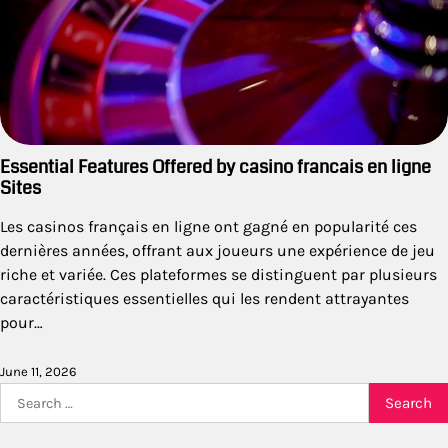
Essential Features Offered by casino francais en ligne
Sites
Les casinos français en ligne ont gagné en popularité ces
dernières années, offrant aux joueurs une expérience de jeu
riche et variée. Ces plateformes se distinguent par plusieurs
caractéristiques essentielles qui les rendent attrayantes
pour…
June 11, 2026
Search
for: