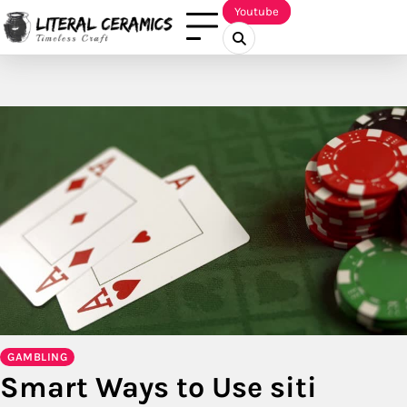
Skip
Youtube
to
content
GAMBLING
Smart Ways to Use siti