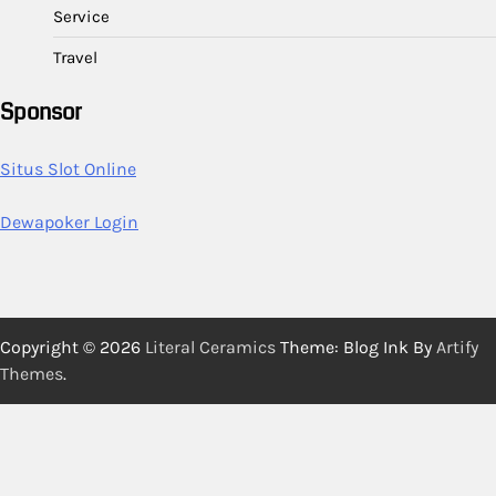
Service
Travel
Sponsor
Situs Slot Online
Dewapoker Login
Copyright © 2026
Literal Ceramics
Theme: Blog Ink By
Artify
Themes
.