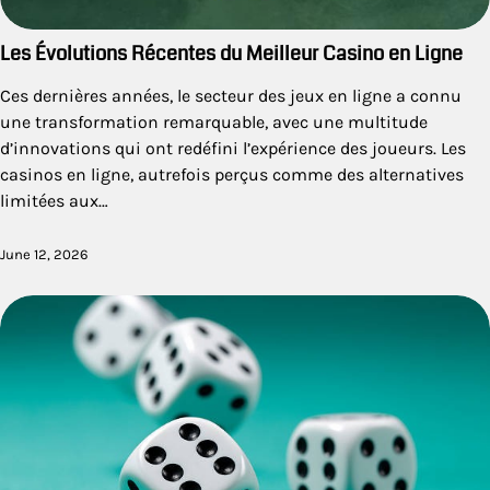
Les Évolutions Récentes du Meilleur Casino en Ligne
Ces dernières années, le secteur des jeux en ligne a connu
une transformation remarquable, avec une multitude
d’innovations qui ont redéfini l’expérience des joueurs. Les
casinos en ligne, autrefois perçus comme des alternatives
limitées aux…
June 12, 2026