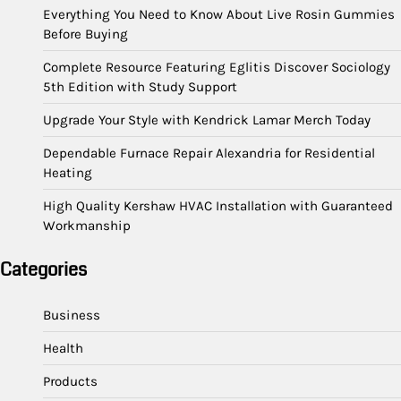
Everything You Need to Know About Live Rosin Gummies
Before Buying
Complete Resource Featuring Eglitis Discover Sociology
5th Edition with Study Support
Upgrade Your Style with Kendrick Lamar Merch Today
Dependable Furnace Repair Alexandria for Residential
Heating
High Quality Kershaw HVAC Installation with Guaranteed
Workmanship
Categories
Business
Health
Products