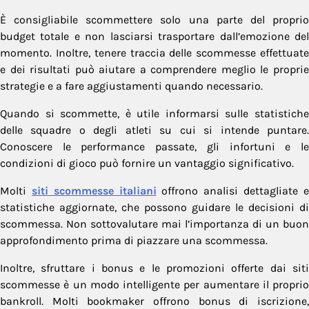
È consigliabile scommettere solo una parte del proprio
budget totale e non lasciarsi trasportare dall’emozione del
momento. Inoltre, tenere traccia delle scommesse effettuate
e dei risultati può aiutare a comprendere meglio le proprie
strategie e a fare aggiustamenti quando necessario.
Quando si scommette, è utile informarsi sulle statistiche
delle squadre o degli atleti su cui si intende puntare.
Conoscere le performance passate, gli infortuni e le
condizioni di gioco può fornire un vantaggio significativo.
Molti
siti scommesse italiani
offrono analisi dettagliate 
statistiche aggiornate, che possono guidare le decisioni di
scommessa. Non sottovalutare mai l’importanza di un buon
approfondimento prima di piazzare una scommessa.
Inoltre, sfruttare i bonus e le promozioni offerte dai siti
scommesse è un modo intelligente per aumentare il proprio
bankroll. Molti bookmaker offrono bonus di iscrizione,