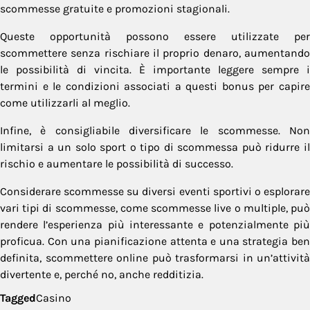
scommesse gratuite e promozioni stagionali.
Queste opportunità possono essere utilizzate per
scommettere senza rischiare il proprio denaro, aumentando
le possibilità di vincita. È importante leggere sempre i
termini e le condizioni associati a questi bonus per capire
come utilizzarli al meglio.
Infine, è consigliabile diversificare le scommesse. Non
limitarsi a un solo sport o tipo di scommessa può ridurre il
rischio e aumentare le possibilità di successo.
Considerare scommesse su diversi eventi sportivi o esplorare
vari tipi di scommesse, come scommesse live o multiple, può
rendere l’esperienza più interessante e potenzialmente più
proficua. Con una pianificazione attenta e una strategia ben
definita, scommettere online può trasformarsi in un’attività
divertente e, perché no, anche redditizia.
Tagged
Casino