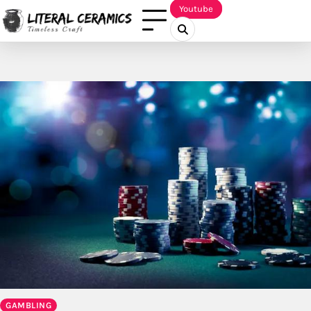
Skip
Youtube
to
content
GAMBLING