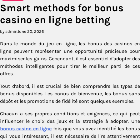
Smart methods for bonus
casino en ligne betting
by admin
June 20, 2026
Dans le monde du jeu en ligne, les bonus des casinos en
ligne peuvent représenter une opportunité précieuse pour
maximiser les gains. Cependant, il est essentiel d’adopter des
méthodes intelligentes pour tirer le meilleur parti de ces
offres.
Tout d’abord, il est crucial de bien comprendre les types de
bonus disponibles. Les bonus de bienvenue, les bonus sans
dépôt et les promotions de fidélité sont quelques exemples.
Chacun a ses propres conditions et exigences, ce qui peut
influencer le choix des jeux et la stratégie à adopter. Une
bonus casino en ligne
fois que vous avez identifié les bonu
qui vous intéressent, il est nécessaire de lire attentivement