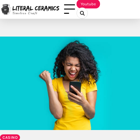
Skip
Youtube
to
content
CASINO