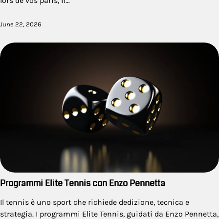
lors de vos paris, il…
June 22, 2026
Programmi Elite Tennis con Enzo Pennetta
Il tennis è uno sport che richiede dedizione, tecnica e
strategia. I programmi Elite Tennis, guidati da Enzo Pennetta,