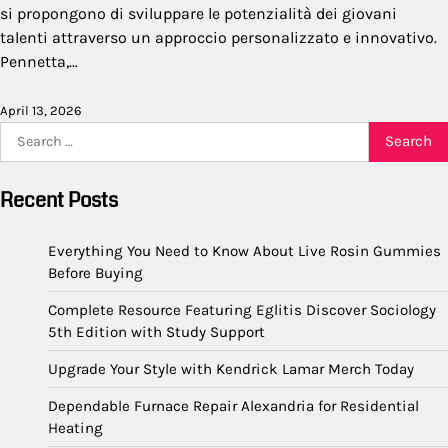
si propongono di sviluppare le potenzialità dei giovani
talenti attraverso un approccio personalizzato e innovativo.
Pennetta,…
April 13, 2026
Search
for:
Recent Posts
Everything You Need to Know About Live Rosin Gummies
Before Buying
Complete Resource Featuring Eglitis Discover Sociology
5th Edition with Study Support
Upgrade Your Style with Kendrick Lamar Merch Today
Dependable Furnace Repair Alexandria for Residential
Heating