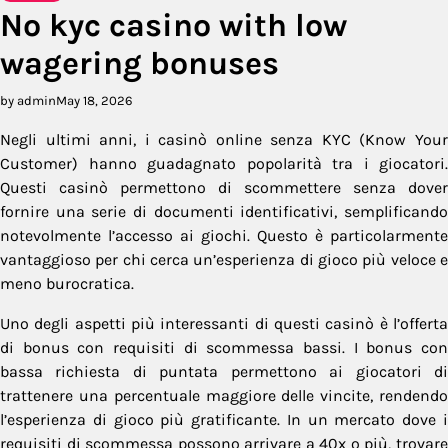
No kyc casino with low
wagering bonuses
by admin
May 18, 2026
Negli ultimi anni, i casinò online senza KYC (Know Your
Customer) hanno guadagnato popolarità tra i giocatori.
Questi casinò permettono di scommettere senza dover
fornire una serie di documenti identificativi, semplificando
notevolmente l’accesso ai giochi. Questo è particolarmente
vantaggioso per chi cerca un’esperienza di gioco più veloce e
meno burocratica.
Uno degli aspetti più interessanti di questi casinò è l’offerta
di bonus con requisiti di scommessa bassi. I bonus con
bassa richiesta di puntata permettono ai giocatori di
trattenere una percentuale maggiore delle vincite, rendendo
l’esperienza di gioco più gratificante. In un mercato dove i
requisiti di scommessa possono arrivare a 40x o più, trovare