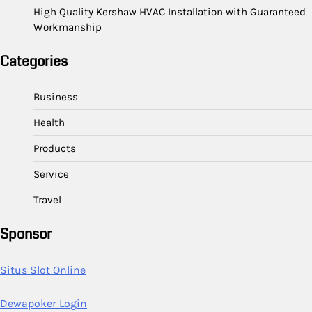
High Quality Kershaw HVAC Installation with Guaranteed
Workmanship
Categories
Business
Health
Products
Service
Travel
Sponsor
Situs Slot Online
Dewapoker Login