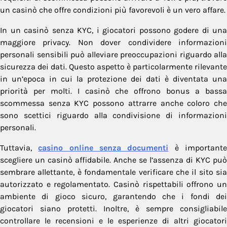
un casinò che offre condizioni più favorevoli è un vero affare.
In un casinò senza KYC, i giocatori possono godere di una
maggiore privacy. Non dover condividere informazioni
personali sensibili può alleviare preoccupazioni riguardo alla
sicurezza dei dati. Questo aspetto è particolarmente rilevante
in un’epoca in cui la protezione dei dati è diventata una
priorità per molti. I casinò che offrono bonus a bassa
scommessa senza KYC possono attrarre anche coloro che
sono scettici riguardo alla condivisione di informazioni
personali.
Tuttavia,
casino online senza documenti
è important
scegliere un casinò affidabile. Anche se l’assenza di KYC può
sembrare allettante, è fondamentale verificare che il sito sia
autorizzato e regolamentato. Casinò rispettabili offrono un
ambiente di gioco sicuro, garantendo che i fondi dei
giocatori siano protetti. Inoltre, è sempre consigliabile
controllare le recensioni e le esperienze di altri giocatori