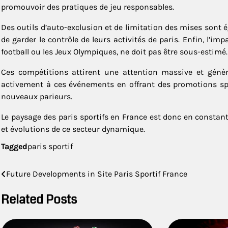
promouvoir des pratiques de jeu responsables.
Des outils d’auto-exclusion et de limitation des mises sont
de garder le contrôle de leurs activités de paris. Enfin, l’
football ou les Jeux Olympiques, ne doit pas être sous-estimé.
Ces compétitions attirent une attention massive et génèr
activement à ces événements en offrant des promotions spéc
nouveaux parieurs.
Le paysage des paris sportifs en France est donc en constant
et évolutions de ce secteur dynamique.
Tagged
paris sportif
Post
Future Developments in Site Paris Sportif France
navigation
Related Posts