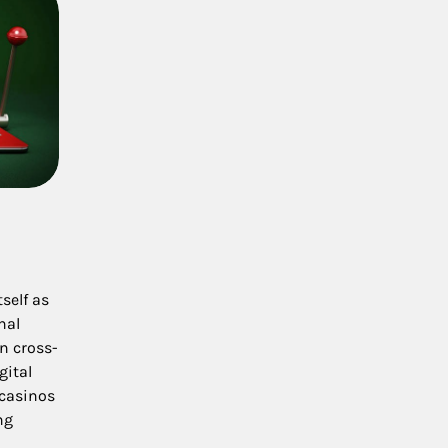
self as
nal
n cross-
gital
 casinos
ng