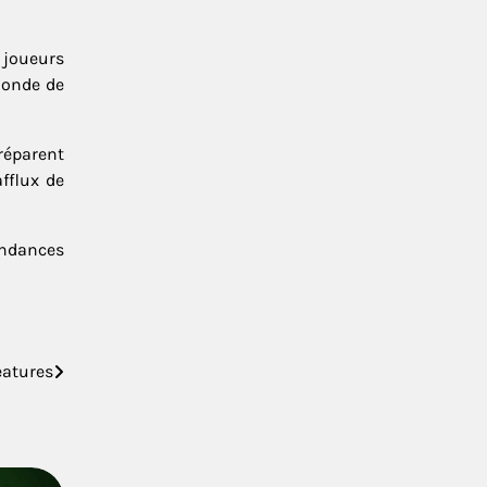
 joueurs
Monde de
réparent
fflux de
endances
eatures