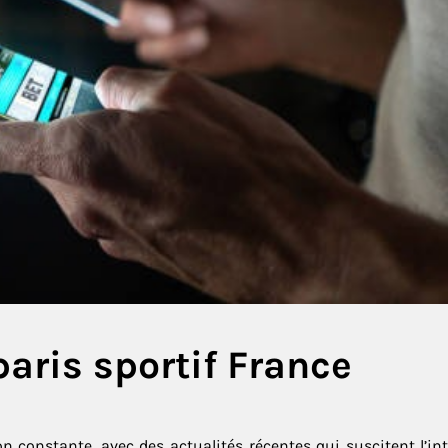
aris sportif France
n constante, avec des actualités récentes qui suscitent l’int