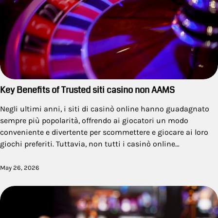
Key Benefits of Trusted siti casino non AAMS
Negli ultimi anni, i siti di casinò online hanno guadagnato
sempre più popolarità, offrendo ai giocatori un modo
conveniente e divertente per scommettere e giocare ai loro
giochi preferiti. Tuttavia, non tutti i casinò online…
May 26, 2026