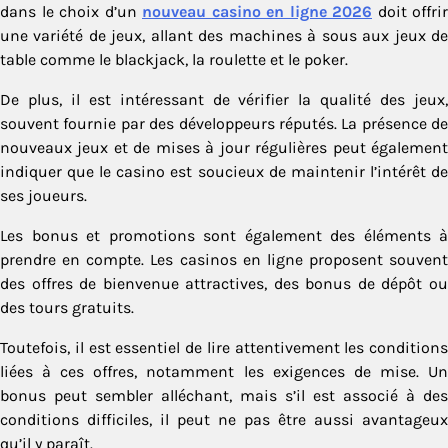
dans le choix d’un
nouveau casino en ligne 2026
doit offrir
une variété de jeux, allant des machines à sous aux jeux de
table comme le blackjack, la roulette et le poker.
De plus, il est intéressant de vérifier la qualité des jeux,
souvent fournie par des développeurs réputés. La présence de
nouveaux jeux et de mises à jour régulières peut également
indiquer que le casino est soucieux de maintenir l’intérêt de
ses joueurs.
Les bonus et promotions sont également des éléments à
prendre en compte. Les casinos en ligne proposent souvent
des offres de bienvenue attractives, des bonus de dépôt ou
des tours gratuits.
Toutefois, il est essentiel de lire attentivement les conditions
liées à ces offres, notamment les exigences de mise. Un
bonus peut sembler alléchant, mais s’il est associé à des
conditions difficiles, il peut ne pas être aussi avantageux
qu’il y paraît.