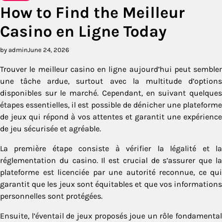
How to Find the Meilleur
Casino en Ligne Today
by admin
June 24, 2026
Trouver le meilleur casino en ligne aujourd’hui peut sembler
une tâche ardue, surtout avec la multitude d’options
disponibles sur le marché. Cependant, en suivant quelques
étapes essentielles, il est possible de dénicher une plateforme
de jeux qui répond à vos attentes et garantit une expérience
de jeu sécurisée et agréable.
La première étape consiste à vérifier la légalité et la
réglementation du casino. Il est crucial de s’assurer que la
plateforme est licenciée par une autorité reconnue, ce qui
garantit que les jeux sont équitables et que vos informations
personnelles sont protégées.
Ensuite, l’éventail de jeux proposés joue un rôle fondamental