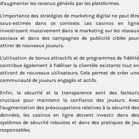
d’augmenter les revenus générés par les plateformes.
L’importance des stratégies de marketing digital ne peut être
sous-estimée dans ce contexte. Les casinos en ligne
investissent massivement dans le marketing sur les réseaux
sociaux et dans des campagnes de publicité ciblée pour
attirer de nouveaux joueurs.
L’utilisation de bonus attractifs et de programmes de fidélité
contribue également à fidéliser la clientèle existante tout en
attirant de nouveaux utilisateurs. Cela permet de créer une
communauté de joueurs engagés et actifs.
Enfin, la sécurité et la transparence sont des facteurs
cruciaux pour maintenir la confiance des joueurs. Avec
l’augmentation des préoccupations relatives à la sécurité des
données, les casinos en ligne doivent investir dans des
systèmes de sécurité robustes et dans des pratiques de jeu
responsables.