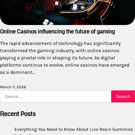
Online Casinos influencing the future of gaming
The rapid advancement of technology has significantly
transformed the gaming industry, with online casinos
playing a pivotal role in shaping its future. As digital
platforms continue to evolve, online casinos have emerged
as a dominant…
March 11, 2026
Search
for:
Recent Posts
Everything You Need to Know About Live Rosin Gummies