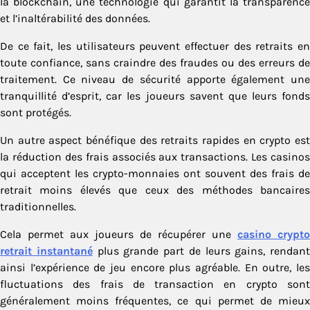
la blockchain, une technologie qui garantit la transparence
et l’inaltérabilité des données.
De ce fait, les utilisateurs peuvent effectuer des retraits en
toute confiance, sans craindre des fraudes ou des erreurs de
traitement. Ce niveau de sécurité apporte également une
tranquillité d’esprit, car les joueurs savent que leurs fonds
sont protégés.
Un autre aspect bénéfique des retraits rapides en crypto est
la réduction des frais associés aux transactions. Les casinos
qui acceptent les crypto-monnaies ont souvent des frais de
retrait moins élevés que ceux des méthodes bancaires
traditionnelles.
Cela permet aux joueurs de récupérer une
casino crypto
retrait instantané
plus grande part de leurs gains, rendant
ainsi l’expérience de jeu encore plus agréable. En outre, les
fluctuations des frais de transaction en crypto sont
généralement moins fréquentes, ce qui permet de mieux