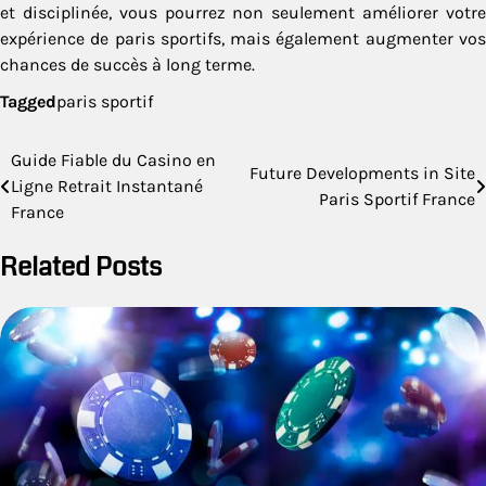
et disciplinée, vous pourrez non seulement améliorer votre
expérience de paris sportifs, mais également augmenter vos
chances de succès à long terme.
Tagged
paris sportif
Post
Guide Fiable du Casino en
Future Developments in Site
Ligne Retrait Instantané
navigation
Paris Sportif France
France
Related Posts