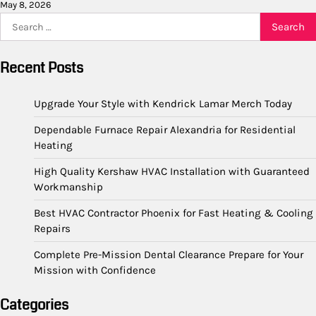
May 8, 2026
Search
for:
Recent Posts
Upgrade Your Style with Kendrick Lamar Merch Today
Dependable Furnace Repair Alexandria for Residential
Heating
High Quality Kershaw HVAC Installation with Guaranteed
Workmanship
Best HVAC Contractor Phoenix for Fast Heating & Cooling
Repairs
Complete Pre-Mission Dental Clearance Prepare for Your
Mission with Confidence
Categories