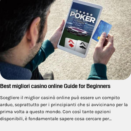
Best migliori casino online Guide for Beginners
Scegliere il miglior casinò online può essere un compito
arduo, soprattutto per i principianti che si avvicinano per la
prima volta a questo mondo. Con così tante opzioni
disponibili, è fondamentale sapere cosa cercare per…