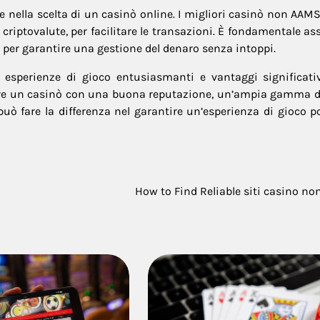
le nella scelta di un casinò online. I migliori casinò non AAM
e criptovalute, per facilitare le transazioni. È fondamentale as
, per garantire una gestione del denaro senza intoppi.
 esperienze di gioco entusiasmanti e vantaggi significati
gliere un casinò con una buona reputazione, un’ampia gamma di
può fare la differenza nel garantire un’esperienza di gioco p
How to Find Reliable siti casino n