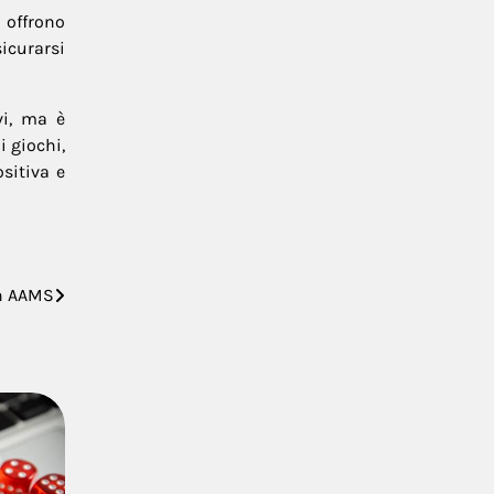
S offrono
sicurarsi
vi, ma è
 giochi,
ositiva e
on AAMS