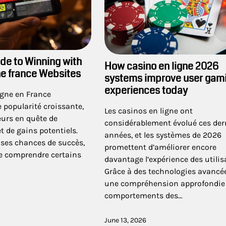
de to Winning with
How casino en ligne 2026
ne france Websites
systems improve user gam
experiences today
igne en France
 popularité croissante,
Les casinos en ligne ont
eurs en quête de
considérablement évolué ces der
t de gains potentiels.
années, et les systèmes de 2026
ses chances de succès,
promettent d’améliorer encore
 de comprendre certains
davantage l’expérience des utilis
Grâce à des technologies avancée
une compréhension approfondie
comportements des…
June 13, 2026