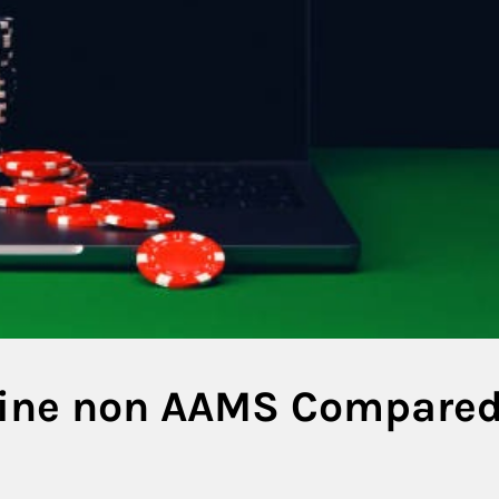
nline non AAMS Compare